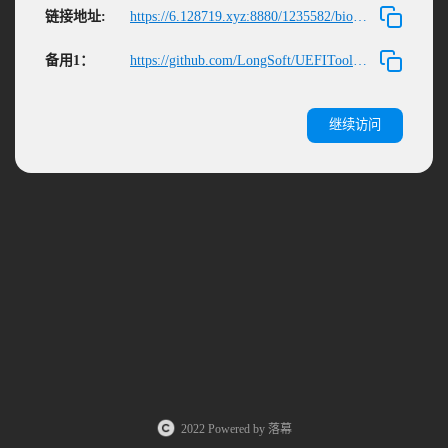
链接地址:
https://6.128719.xyz:8880/1235582/bios/UEFITool_CN_x64.exe
备用1：
https://github.com/LongSoft/UEFITool/releases
继续访问
2022 Powered by 落幕