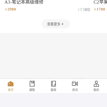
A3-笔记本高级维修
C2苹
2980
1780
￥
17
门课程
￥
查看更多
网校首页
课程分类
个人中心
关注我们
迅维提供技术支持
首页
课程
题库
资讯
我的