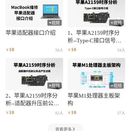
视频
视频
)
)
苹果适配器接口介绍
1、苹果A2159时序分
析--Type-C接口信号介
绍
10
10
￥
50人
￥
54人
视频
视频
)
)
2、苹果A2159时序分
苹果M1处理器主板架
析--适配器升压前公共
构
点产生过程
10
10
￥
62人
￥
57人
查看更多